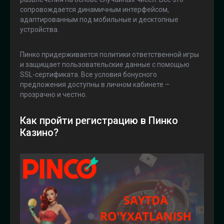
сопровождается динамичным интерфейсом,
адаптированным под мобильные и десктопные
устройства.
Пинко придерживается политики ответственной игры
и защищает пользовательские данные с помощью
SSL-сертификата. Все условия бонусного
предложения доступны в личном кабинете –
прозрачно и честно.
Как пройти регистрацию в Пинко
Казино?