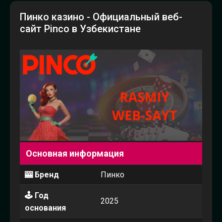
Пинко казино - Официальный веб-
сайт Pinco в Узбекистане
Основная информация
🎰 Бренд
Пинко
🕹 Год
2025
основания