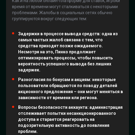
Как и на любой онлайн-платформе для ставок, игроки
время от времени могут сталкиваться с некоторыми
проблемами. Жалобы в социальных сетях обычно
группируются вокруг следующих тем:
Задержки в процессе вывода средств: одна из
самых частых жалоб связана с тем, что
средства приходят позже ожидаемого.
Несмотря на это, Пинко продолжает
оптимизировать процессы, чтобы повысить
вероятность успешного вывода без лишних
задержек.
Разногласия по бонусам и акциям: некоторые
пользователи обращаются по поводу деталей
акционного предложения – они могут меняться в
зависимости от времени или региона.
Вопросы безопасности аккаунта: администрация
отслеживает попытки несанкционированного
доступа и старается реагировать на
подозрительную активность до появления
проблем.