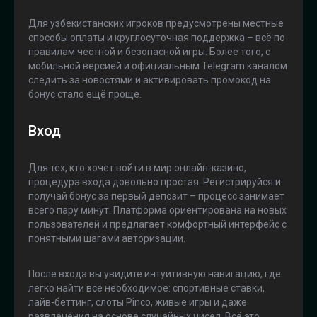
Для узбекистанских игроков предусмотрены местные
способы оплаты и круглосуточная поддержка – всё по
правилам честной и безопасной игры. Более того, с
мобильной версией и официальным Telegram каналом
следить за новостями и активировать промокод на
бонус стало ещё проще.
Вход
Для тех, кто хочет войти в мир онлайн-казино,
процедура входа довольно простая. Регистрируйся и
получай бонус за первый депозит – процесс занимает
всего пару минут. Платформа ориентирована на новых
пользователей и предлагает комфортный интерфейс с
понятными шагами авторизации.
После входа вы увидите интуитивную навигацию, где
легко найти всё необходимое: спортивные ставки,
лайв-беттинг, слоты Pinco, живые игры и даже
развлечения на основе случайных чисел. Всё это