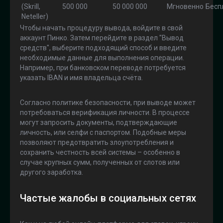
(Skrill,
500 000
50 000 000
Мгновенно
Бесп
Neteller)
Чтобы начать процедуру вывода, войдите в свой
аккаунт Пинко. Затем перейдите в раздел "Вывод
средств", выберите подходящий способ и введите
необходимые данные для выполнения операции.
Например, при банковском переводе потребуется
указать IBAN и имя владельца счёта.
Согласно политике безопасности, при выводе может
потребоваться верификация личности. В процессе
могут запросить документы, подтверждающие
личность, или селфи с паспортом. Подобные меры
позволяют предотвратить злоупотребления и
сохранить честность всей системы – особенно в
случае крупных сумм, полученных от слотов или
другого заработка.
Частые жалобы в социальных сетях