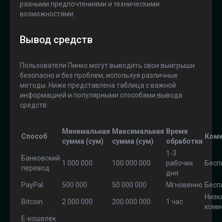
разными предпочтениями и техническими
возможностями.
Вывод средств
Пользователи Пинко могут выводить свои выигрыши
безопасно и без проблем, используя различные
методы. Ниже представлена таблица с важной
информацией и популярными способами вывода
средств:
Минимальная
Максимальная
Время
Способ
Коми
сумма (сум)
сумма (сум)
обработки
1-3
Банковский
1 000 000
100 000 000
рабочих
Бесп
перевод
дня
PayPal
500 000
50 000 000
Мгновенно
Бесп
Низк
Bitcoin
2 000 000
200 000 000
1 час
коми
E-кошелёк