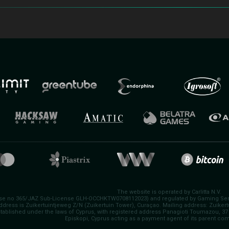
The website is operated by Carlitta N.V.
ense no 365/JAZ Sub-License GLH-OCCHKTW0708112023) and regulated by Gaming Services
ddress is Zuikertuintjeweg Z/N (Zuikertuin Tower), Curaçao. Mailing address: Zuiker
tablished under the laws of Cyprus, with registered address Panagioti Toumazou, 37
Episkopi, Cyprus acting as a payment agent of its parent comp